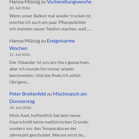
Hanna Müssig
zu
Vorbereitungswoche
20. Juli 2026
Wenn unser Balkon mal wieder trocken ist,
möchte ich auch ein paar Pflanzenbilder
mit meinem neuen Telefon machen, weil ,…
Hanna Müssig
zu
Ereignisarme
Wochen
12. Juli 2026
Der Oleander ist uns ans Herz gewachsen,
aber ich musste ihn immer wieder
beschneiden. Und das finde ich unfair.
Übrigens…
Peter Breitenfeld
zu
Mischmasch am
Donnerstag
18. Juni 2026
Moin Axel, hoffentlich hat dein neuer
Haarschnitt keine medizinischen Gründe;
sondern nur den Temperaturen der
Jahreszeit geschuldet. Warum wirst du…