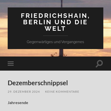
FRIEDRICHSHAIN,
BERLIN UND DIE
WELT
Gegenwärtiges und Vergangenes
Suchfe
Mobile-
ein-/a
Menü
ein-/ausblenden
Dezemberschnippsel
29. DEZEMBER 2024
/
KEINE KOMMENTARE
Jahresende