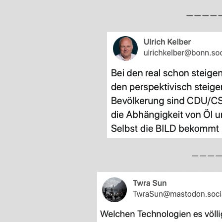
————
———