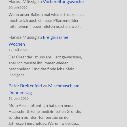
Hanna Müssig
zu
Vorbereitungswoche
20. Juli 2026
Wenn unser Balkon mal wieder trocken ist,
möchte ich auch ein paar Pflanzenbilder
mit meinem neuen Telefon machen, weil ,…
Hanna Müssig
zu
Ereignisarme
Wochen
12. Juli 2026
Der Oleander ist uns ans Herz gewachsen,
aber ich musste ihn immer wieder
beschneiden. Und das finde ich unfair.
Übrigens…
Peter Breitenfeld
zu
Mischmasch am
Donnerstag
18. Juni 2026
Moin Axel, hoffentlich hat dein neuer
Haarschnitt keine medizinischen Gründe;
sondern nur den Temperaturen der
Jahreszeit geschuldet. Warum wirst du…