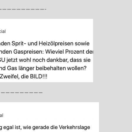
——————————-
——————————