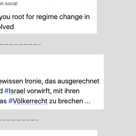
————————–
————————–