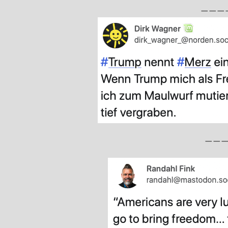
———
——