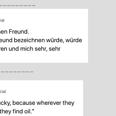
—————————
—————————