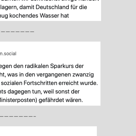
————————
———————–