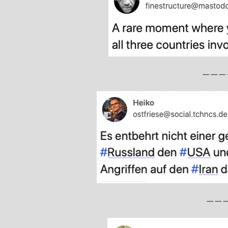
———
——