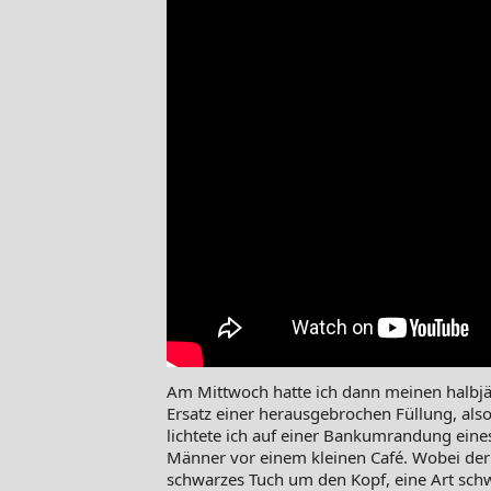
Am Mittwoch hatte ich dann meinen halbjä
Ersatz einer herausgebrochen Füllung, als
lichtete ich auf einer Bankumrandung ein
Männer vor einem kleinen Café. Wobei der e
schwarzes Tuch um den Kopf, eine Art schw