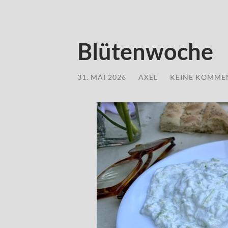
Blütenwoche
31. MAI 2026
/
AXEL
/
KEINE KOMME