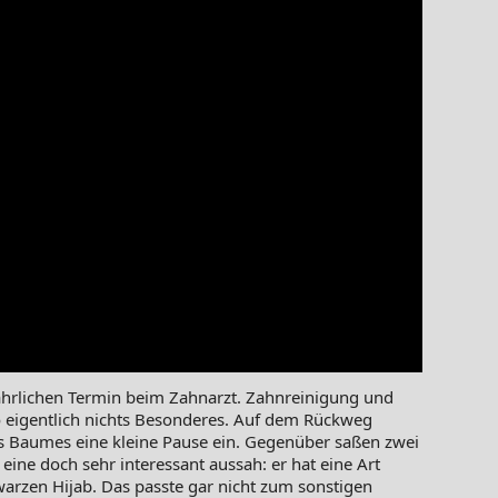
hrlichen Termin beim Zahnarzt. Zahnreinigung und
o eigentlich nichts Besonderes. Auf dem Rückweg
es Baumes eine kleine Pause ein. Gegenüber saßen zwei
ine doch sehr interessant aussah: er hat eine Art
arzen Hijab. Das passte gar nicht zum sonstigen