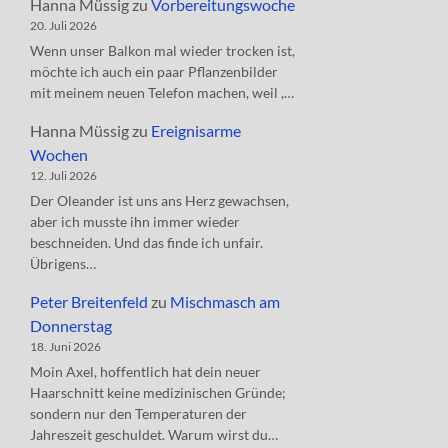
Hanna Müssig
zu
Vorbereitungswoche
20. Juli 2026
Wenn unser Balkon mal wieder trocken ist,
möchte ich auch ein paar Pflanzenbilder
mit meinem neuen Telefon machen, weil ,…
Hanna Müssig
zu
Ereignisarme
Wochen
12. Juli 2026
Der Oleander ist uns ans Herz gewachsen,
aber ich musste ihn immer wieder
beschneiden. Und das finde ich unfair.
Übrigens…
Peter Breitenfeld
zu
Mischmasch am
Donnerstag
18. Juni 2026
Moin Axel, hoffentlich hat dein neuer
Haarschnitt keine medizinischen Gründe;
sondern nur den Temperaturen der
Jahreszeit geschuldet. Warum wirst du…